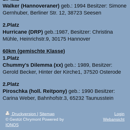
Walker (Hannoveraner)
geb.: 1994 Besitzer: Simone
Gernhuber, Berliner Str. 12, 38723 Seesen
2.Platz
Hurricane (DRP)
geb.:1987, Besitzer: Christina
Mühle, Heinrichstr.9, 30175 Hannover
60km (gemischte Klasse)
1.Platz
Chummy's Dilemma (xx)
geb.: 1989, Besitzer:
Gerold Becker, Hinter der Kirche1, 37520 Osterode
2.Platz
Piroschka (holl. Reitpony)
geb.: 1990 Besitzer:
Carina Weber, Bahnhofstr.3, 65232 Taunusstein
Druckversion
|
Sitemap
Login
© Gestüt Chrymont Powered by
Webansicht
IONOS