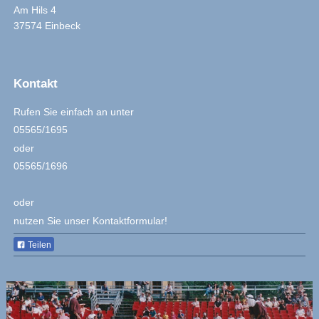
Am Hils
4
37574
Einbeck
Kontakt
Rufen Sie einfach an unter
05565/1695
oder
05565/1696
oder
nutzen Sie unser Kontaktformular!
Teilen