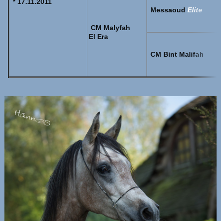
* 17.11.2011
Messaoud
Elite
CM Malyfah
El Era
CM Bint Malifah