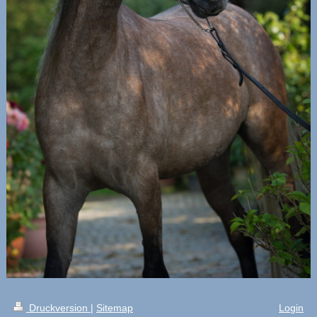
Druckversion
|
Sitemap
Login