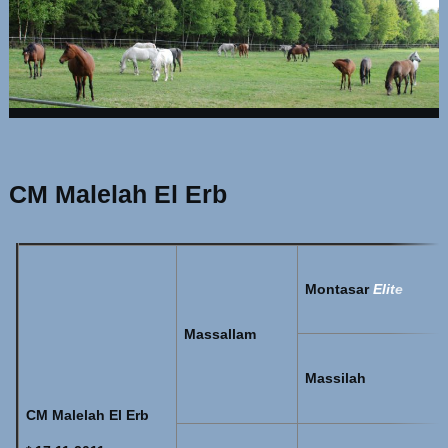
CM Malelah El Erb
Montasar
Elite
Massallam
Massilah
CM Malelah El Erb